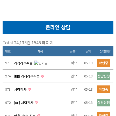
온라인 상담
Total 24,135건
1545 페이지
번호
제목
글쓴이
날짜
진행현황
975
박**
05-13
확인중
라식라섹수술
974
관**
05-13
상담신청
[RE] 라식라섹수술
973
강**
05-13
확인중
시력검사
972
관**
05-13
상담신청
[RE] 시력검사
971
이**
05-14
확인중
비용, 수술 질문