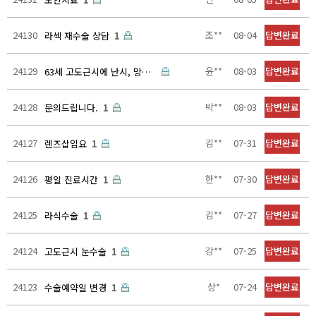
24130
조**
08-04
답변완료
라섹 재수술 상담
1
24129
윤**
08-03
답변완료
63세 고도근시에 난시, 망막박리 초기
1
24128
박**
08-03
답변완료
문의드립니다.
1
24127
김**
07-31
답변완료
렌즈삽입요
1
24126
한**
07-30
답변완료
평일 진료시간
1
24125
김**
07-27
답변완료
라식수술
1
24124
강**
07-25
답변완료
고도근시 눈수술
1
24123
상*
07-24
답변완료
수술예약일 변경
1