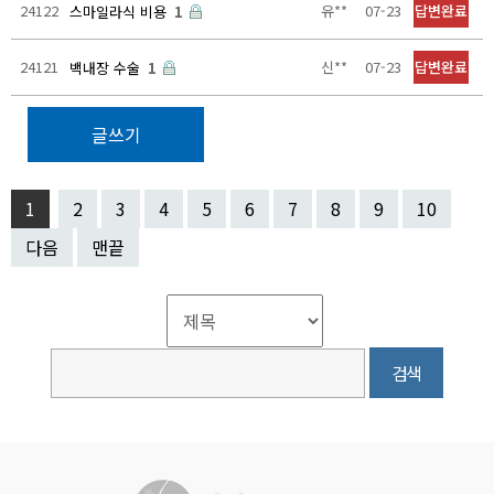
24122
유**
07-23
답변완료
스마일라식 비용
1
24121
신**
07-23
답변완료
백내장 수술
1
글쓰기
1
2
3
4
5
6
7
8
9
10
다음
맨끝