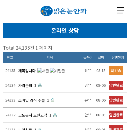
온라인 상담
Total 24,135건
1 페이지
번호
제목
글쓴이
날짜
진행현황
24135
황**
03:15
확인중
제목입니다
24134
김**
08-06
답변완료
가격문의
1
24133
유**
08-06
답변완료
스마일 라식 수술
1
24132
안**
08-05
답변완료
고도근시 노안교정
1
24131
신**
08-05
답변완료
노안치료
1