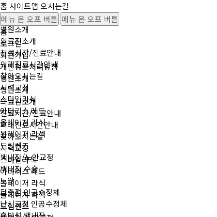
홈
사이트맵
오시는길
맑은눈안과
메뉴 온 오프 버튼
메뉴 온 오프 버튼
병원소개
홈
의료진소개
로그인
진료시간/진료안내
회원가입
외래진료시간안내
개인청보처리방침
찾아오시는길
병원소개
시력교정
병원소개
스마일라식
의료진소개
아마리스 레드
진료시간/진료안내
올레이저 라식
외래진료시간안내
올레이저 라섹
찾아오시는길
드림렌즈
시력교정
백내장/노안교정
스마일라식
백내장 수술
아마리스 레드
노안
올레이저 라식
다촛점 인공수정체
올레이저 라섹
난시교정 인공수정체
드림렌즈
후발성 백내장