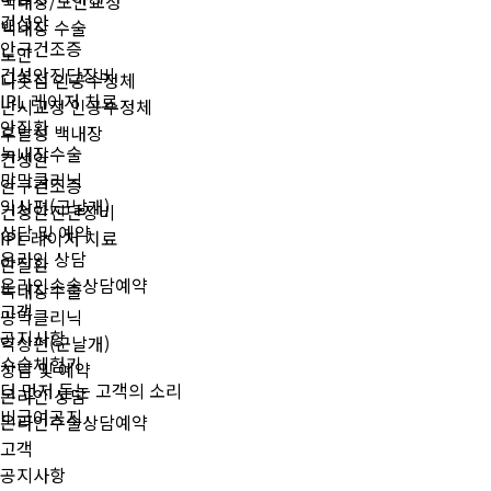
백내장/노안교정
건성안
백내장 수술
안구건조증
노안
건성안진단장비
다촛점 인공수정체
IPL 레이저 치료
난시교정 인공수정체
안질환
후발성 백내장
녹내장수술
건성안
망막클리닉
안구건조증
익상편(군날개)
건성안진단장비
상담 및 예약
IPL 레이저 치료
온라인 상담
안질환
온라인수술상담예약
녹내장수술
고객
망막클리닉
공지사항
익상편(군날개)
수술체험기
상담 및 예약
더 먼저 듣는 고객의 소리
온라인 상담
비급여공지
온라인수술상담예약
고객
공지사항