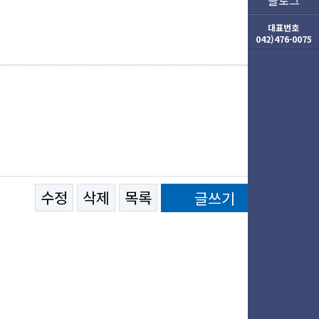
블로그
대표번호
042)476-0075
수정
삭제
목록
글쓰기