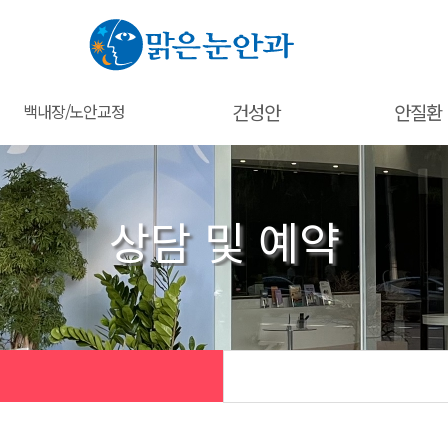
건성안
안질환
백내장/노안교정
내장 수술
안구건조증
녹내장수술
안
건성안진단장비
망막클리닉
상담 및 예약
촛점 인공수정체
IPL 레이저 치료
익상편(군날개)
시교정 인공수정체
발성 백내장