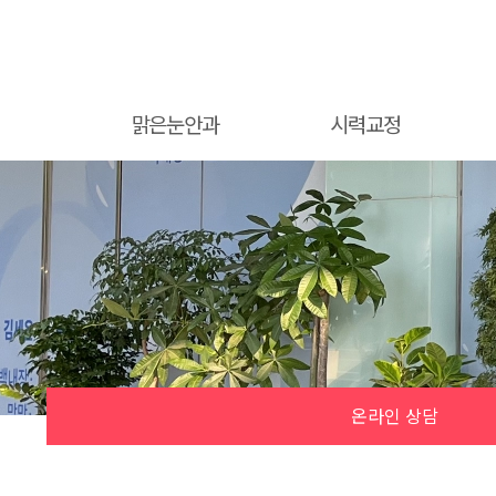
맑은눈안과
시력교정
병원소개
스마일라식
백
의료진소개
아마리스 레드
노
진료시간/진료안내
올레이저 라식
다
외래진료시간안내
올레이저 라섹
난
찾아오시는길
드림렌즈
후
온라인 상담