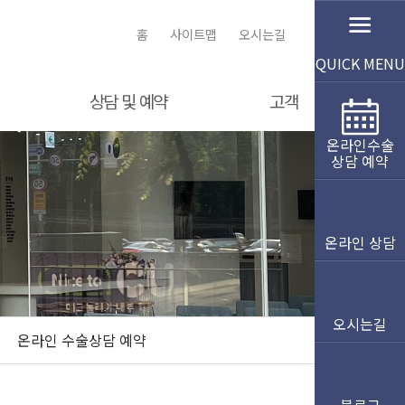
홈
사이트맵
오시는길
QUICK MENU
상담 및 예약
고객
온라인수술
온라인 상담
공지사항
상담 예약
온라인수술상담예약
수술체험기
더 먼저 듣는 고객의
소리
온라인 상담
비급여공지
오시는길
온라인 수술상담 예약