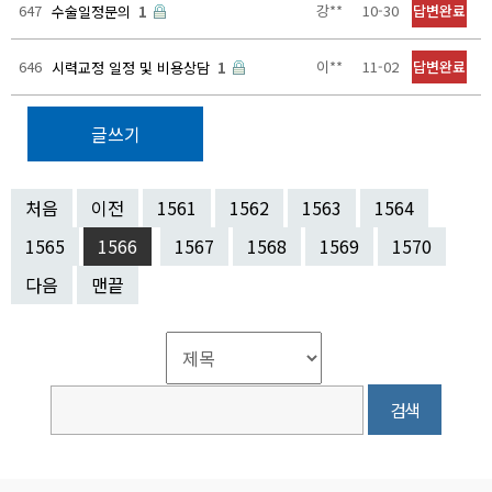
647
강**
10-30
답변완료
수술일정문의
1
646
이**
11-02
답변완료
시력교정 일정 및 비용상담
1
글쓰기
처음
이전
1561
1562
1563
1564
1565
1566
1567
1568
1569
1570
다음
맨끝