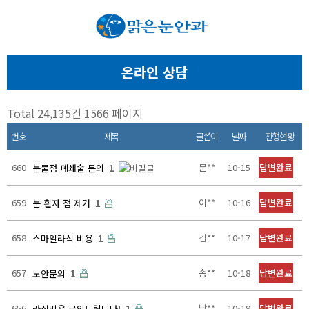
온라인 상담
Total 24,135건
1566 페이지
번호
제목
글쓴이
날짜
진행현황
660
문**
10-15
답변완료
눈물점 폐쇄술 문의
1
659
이**
10-16
답변완료
눈 흰자 점 제거
1
658
김**
10-17
답변완료
스마일라식 비용
1
657
송**
10-18
답변완료
노안문의
1
656
남**
10-19
답변완료
라식비용 문의드립니다!
1